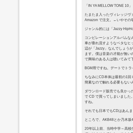
「IN YA MELLOW TONE 10」
たまたま入ったヴィレッジヴ
Amazon で注文。←いやそ
ジャンル的には「Jazzy Hip
コンピレーションアルバムな
車が垂れ流すようなベタなヒ
辺が「Jazzy」なんでしょ
ます。僕は音楽の才能が無いの
で興味のある人は聴いてみて
BGM用ですね。デートでト
ちなみにCD本体は最初の1回 
簡素なので触れる必要もない
ダウンロード販売でも良かったん
で CD で買ってしまいまし
すね。
それでも日本でもCDはあん
ところで、AKB48とか乃木
20年以上前、当時中学～高