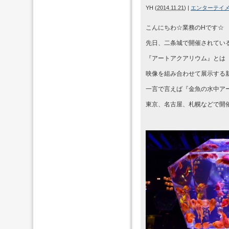
YH
(
2014.11.21
)
|
エンターテイ
こんにちわ☆業務のHです☆
先日、二条城で開催されてい
『アートアクアリウム』とは
映像を組み合わせて展示する
一言で言えば『金魚の水中ア
東京、名古屋、札幌などで開催さ