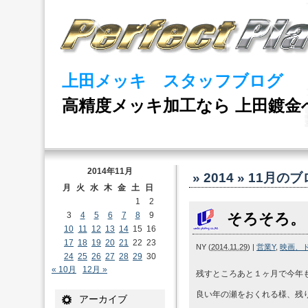
上田メッキ スタッフブログ
高精度メッキ加工なら 上田鍍金
2014年11月
» 2014 » 11月
のブ
月
火
水
木
金
土
日
1
2
3
4
5
6
7
8
9
そろそろ。
10
11
12
13
14
15
16
17
18
19
20
21
22
23
NY
(
2014.11.29
)
|
営業Y
,
映画、
24
25
26
27
28
29
30
« 10月
12月 »
残すところあと１ヶ月で今年
良い年の瀬をおくれる様、残
アーカイブ