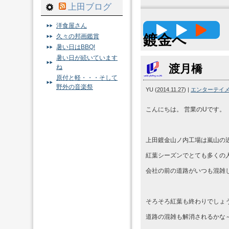
上田ブログ
高精度
洋食屋さん
鍍金へ
久々の邦画鑑賞
暑い日はBBQ!
暑い日が続いています
渡月橋
ね
原付と軽・・・そして
野外の音楽祭
YU
(
2014.11.27
)
|
エンターテイ
こんにちは。 営業のUです。
上田鍍金山ノ内工場は嵐山の
紅葉シーズンでとても多くの
会社の前の道路がいつも混雑
そろそろ紅葉も終わりでしょ
道路の混雑も解消されるかな