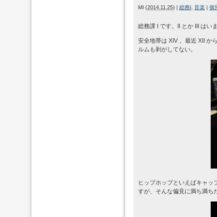
MI
(
2014.11.25
)
|
総務I
,
音楽
|
個
総務課 I です。II とか III は
安全地帯は XIV 。最近 XI
ルムも剥がしてない。
ヒップホップといえばキャッ
すが、そんな偏見に満ち満ち