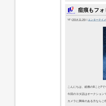
痘痕もフォ
YF
(
2014.11.26
)
|
エンターテイ
こんにちは、総務のBことFで
今回のヨタ話はオークション
カメラに興味のある方ならご