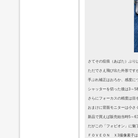
さてその痘痕（あばた）ぶり
ただでさえ飛び出た外形です
手ぶれ補正はおろか、感度につ
シャッターを切った後は3～
さらにフォーカスの精度は目
おまけに背面モニターは小さ
新品で買えば販売始当時5～
だがこの「フォビオン」に魅
ＦＯＶＥＯＮ Ｘ3撮像素子