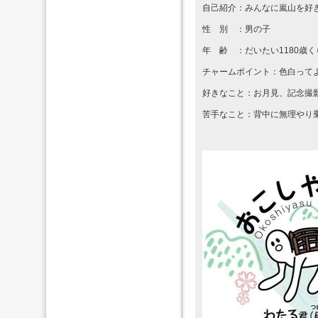
自己紹介：みんなに嵐山を好
性 別 ：男の子
年 齢 ：だいたい1180歳く
チャームポイント：色白って
好きなこと：お月見、記念撮
苦手なこと：背中に無理やり