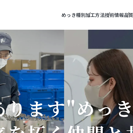
めっき種別
加工方法
技術情報
品
あります"めっき