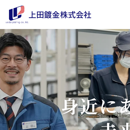
上田鍍金株式会社
身近に