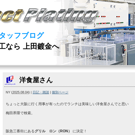
タッフブログ
工なら 上田鍍金へ
洋食屋さん
NY
(
2025.08.04
)
|
日記・雑談
|
個別ページ
ちょっと大阪に行く用事が有ったのでランチは美味しい洋食屋さんでと思い
梅田界隈で検索。
阪急三番街にある
グリル ロン（RON）
に決定！