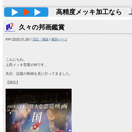
高精度メッキ加工なら 上田
久々の邦画鑑賞
KW
(
2025.07.28
)
|
日記・雑談
|
個別ページ
こんにちわ。
上田メッキ営業のWです。
先日、話題の映画を見に行ってきました。
【国宝】