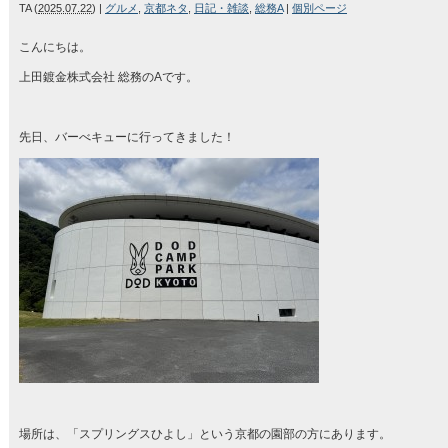
TA
(
2025.07.22
)
|
グルメ
,
京都ネタ
,
日記・雑談
,
総務A
|
個別ページ
こんにちは。
上田鍍金株式会社 総務のAです。
先日、バーべキューに行ってきました！
場所は、「スプリングスひよし」という京都の園部の方にあります。