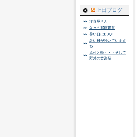
上田ブログ
洋食屋さん
久々の邦画鑑賞
暑い日はBBQ!
暑い日が続いています
ね
原付と軽・・・そして
野外の音楽祭