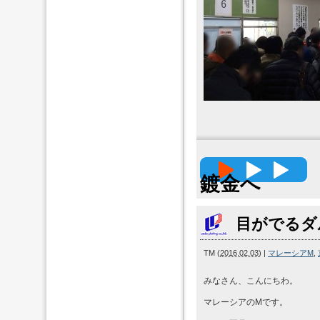
高精度
鍍金へ
目がでるダ
TM
(
2016.02.03
)
|
マレーシアM
,
みなさん、こんにちわ。
マレーシアのMです。