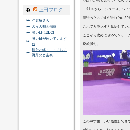
やばいかもと思っていたので
上田ブログ
10対10から、ジュース、ジ
頑張ったのですが最終的に20
洋食屋さん
久々の邦画鑑賞
これで万事休すと覚悟してい
暑い日はBBQ!
ここから攻めに攻めて２ゲー
暑い日が続いています
ね
逆転勝ち。
原付と軽・・・そして
野外の音楽祭
この中学生、いい根性してま