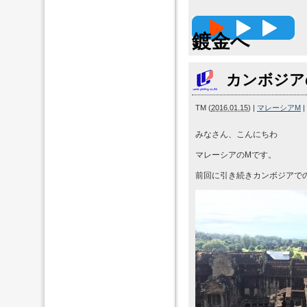
高精度
鍍金へ
カンボジア
TM
(
2016.01.15
)
|
マレーシアM
|
みなさん、こんにちわ
マレーシアのMです。
前回に引き続きカンボジアで