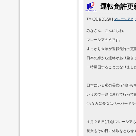
運転免許更
TM
(
2016.02.23
)
|
マレーシアM
,
みなさん、こんにちわ。
マレーシアのMです。
すっかり今年が運転免許の更
日本の嫁から連絡があり急き
一時帰国することになりまし
日本にいる私の長女(24歳)
いうので一緒に連れて行って
(ちなみに長女はペーパードラ
１月２５日(月)はマレーシア
長女もその日に休暇をとらせ