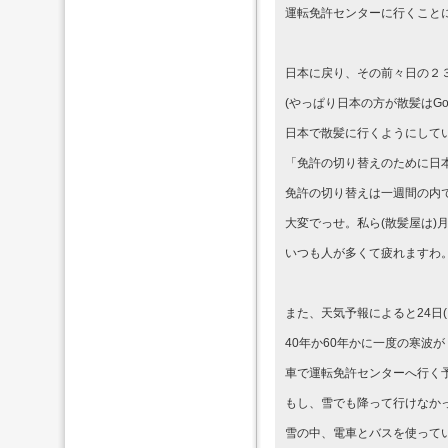
運転免許センターに行くこと
日本に戻り、その前々日の２３
(やっぱり日本の方が散髪はG
日本で散髪に行くようにして
「免許の切り替えのために日
免許の切り替えは一週間の内
大変でっせ。私ら(散髪屋は)
いつも人が多くて疲れますわ
また、天気予報によると24日(
40年か60年かに一度の寒波
車で運転免許センターへ行く
もし、雪でも降って行けなか
雪の中、電車とバスを使って