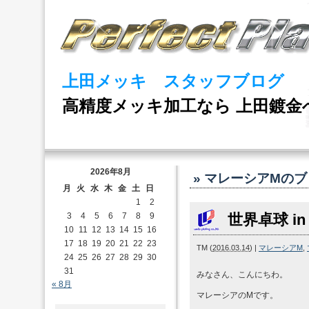
上田メッキ スタッフブログ
高精度メッキ加工なら 上田鍍金
2026年8月
» マレーシアM
のブ
月
火
水
木
金
土
日
1
2
3
4
5
6
7
8
9
世界卓球 i
10
11
12
13
14
15
16
17
18
19
20
21
22
23
TM
(
2016.03.14
)
|
マレーシアM
,
24
25
26
27
28
29
30
31
みなさん、こんにちわ。
« 8月
マレーシアのMです。