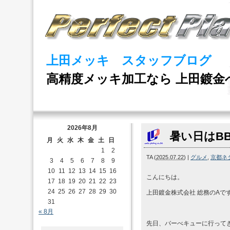
上田メッキ スタッフブログ
高精度メッキ加工なら 上田鍍金
2026年8月
暑い日はBB
月
火
水
木
金
土
日
1
2
TA
(
2025.07.22
)
|
グルメ
,
京都ネ
3
4
5
6
7
8
9
10
11
12
13
14
15
16
こんにちは。
17
18
19
20
21
22
23
24
25
26
27
28
29
30
上田鍍金株式会社 総務のAで
31
« 8月
先日、バーべキューに行って