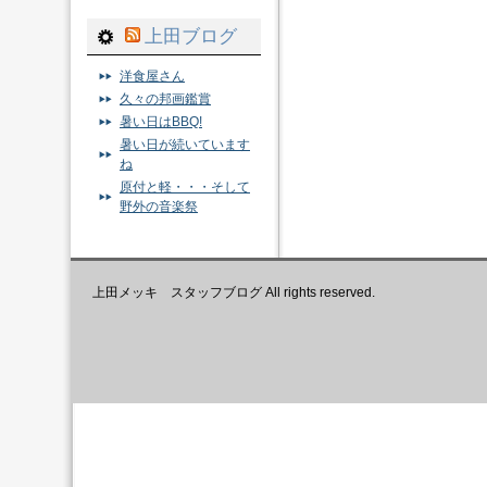
上田ブログ
洋食屋さん
久々の邦画鑑賞
暑い日はBBQ!
暑い日が続いています
ね
原付と軽・・・そして
野外の音楽祭
上田メッキ スタッフブログ All rights reserved.