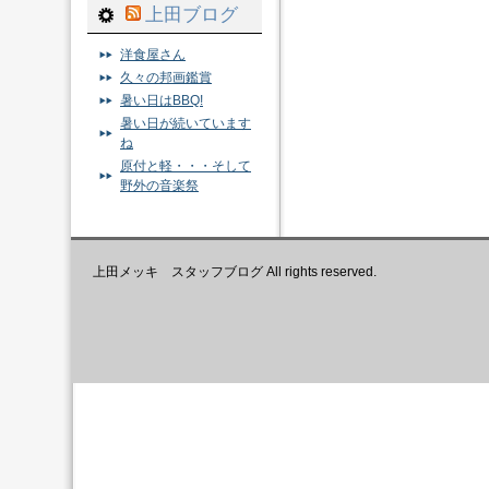
上田ブログ
洋食屋さん
久々の邦画鑑賞
暑い日はBBQ!
暑い日が続いています
ね
原付と軽・・・そして
野外の音楽祭
上田メッキ スタッフブログ All rights reserved.