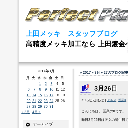
上田メッキ スタッフブログ
高精度メッキ加工なら 上田鍍金
2017年3月
» 2017 » 3月 » 27
のブログ記
月
火
水
木
金
土
日
1
2
3
4
5
3月26日
6
7
8
9
10
11
12
13
14
15
16
17
18
19
KU
(
2017.03.27
)
|
グルメ
,
営業K
,
20
21
22
23
24
25
26
27
28
29
30
31
こんにちは。 営業のKです。
« 2月
4月 »
昨日3月26日は彼女の誕生日
アーカイブ