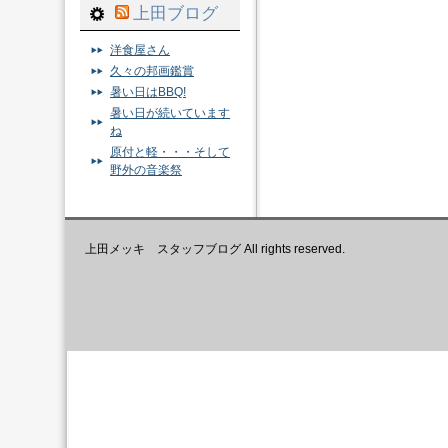
上田ブログ
洋食屋さん
久々の邦画鑑賞
暑い日はBBQ!
暑い日が続いています
ね
原付と軽・・・そして
野外の音楽祭
上田メッキ スタッフブログ All rights reserved.