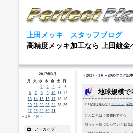
上田メッキ スタッフブログ
高精度メッキ加工なら 上田鍍金
2017年3月
» 2017 » 3月 » 20
のブログ記
月
火
水
木
金
土
日
1
2
3
4
5
地球規模で
6
7
8
9
10
11
12
13
14
15
16
17
18
19
YH
(
2017.03.20
)
|
ラーメン
,
業務
20
21
22
23
24
25
26
27
28
29
30
31
こんにちは！業務Hです☆
« 2月
4月 »
前々から気になっていた伏見
アーカイブ