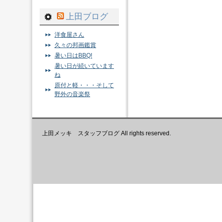
上田ブログ
洋食屋さん
久々の邦画鑑賞
暑い日はBBQ!
暑い日が続いています
ね
原付と軽・・・そして
野外の音楽祭
上田メッキ スタッフブログ All rights reserved.