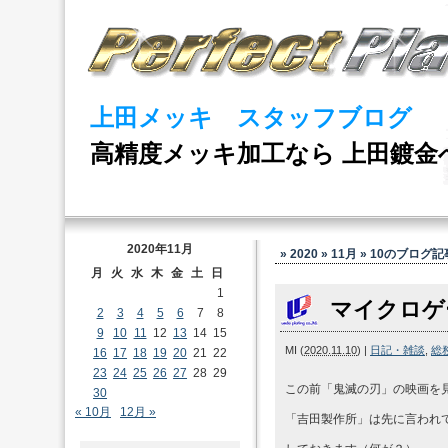
上田メッキ スタッフブログ
高精度メッキ加工なら 上田鍍金
2020年11月
» 2020 » 11月 » 10
のブログ記
月
火
水
木
金
土
日
1
マイクロゲ
2
3
4
5
6
7
8
9
10
11
12
13
14
15
MI
(
2020.11.10
)
|
日記・雑談
,
総務
16
17
18
19
20
21
22
23
24
25
26
27
28
29
この前「鬼滅の刃」の映画を
30
« 10月
12月 »
「吉田製作所」は先に言われて