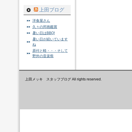
上田ブログ
洋食屋さん
久々の邦画鑑賞
暑い日はBBQ!
暑い日が続いています
ね
原付と軽・・・そして
野外の音楽祭
上田メッキ スタッフブログ All rights reserved.