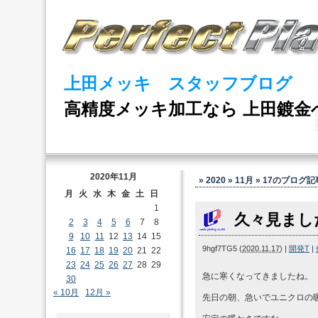
上田メッキ スタッフブログ
高精度メッキ加工なら 上田鍍金
2020年11月
» 2020 » 11月 » 17
のブログ記
月
火
水
木
金
土
日
1
久々見まし
2
3
4
5
6
7
8
9
10
11
12
13
14
15
9hgf7TG5
(
2020.11.17
)
|
開発T
|
16
17
18
19
20
21
22
23
24
25
26
27
28
29
急に寒くなってきましたね。
30
« 10月
12月 »
先日の朝、急いでユニクロの