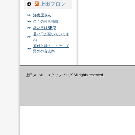
上田ブログ
洋食屋さん
久々の邦画鑑賞
暑い日はBBQ!
暑い日が続いています
ね
原付と軽・・・そして
野外の音楽祭
上田メッキ スタッフブログ All rights reserved.