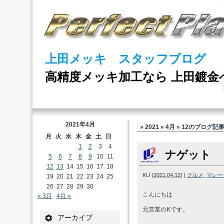
上田メッキ スタッフブログ
高精度メッキ加工なら 上田鍍金
2021年4月
» 2021 » 4月 » 12
のブログ記
月
火
水
木
金
土
日
1
2
3
4
ナゲット
5
6
7
8
9
10
11
12
13
14
15
16
17
18
KU
(
2021.04.12
)
|
グルメ
,
マレー
19
20
21
22
23
24
25
26
27
28
29
30
こんにちは
« 3月
4月 »
元営業のKです。
アーカイブ