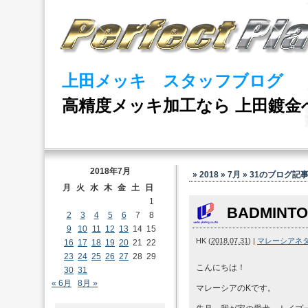
上田メッキ スタッフブログ
高精度メッキ加工なら 上田鍍金
2018年7月
» 2018 » 7月 » 31
のブログ記
月
火
水
木
金
土
日
1
BADMINT
2
3
4
5
6
7
8
9
10
11
12
13
14
15
HK
(
2018.07.31
)
|
マレーシアネ
16
17
18
19
20
21
22
23
24
25
26
27
28
29
こんにちは！
30
31
« 6月
8月 »
マレーシアのKです。