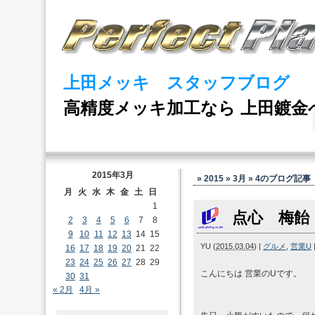
上田メッキ スタッフブログ
高精度メッキ加工なら 上田鍍金
2015年3月
» 2015 » 3月 » 4
のブログ記事
月
火
水
木
金
土
日
1
点心 梅飴
2
3
4
5
6
7
8
9
10
11
12
13
14
15
YU
(
2015.03.04
)
|
グルメ
,
営業U
16
17
18
19
20
21
22
23
24
25
26
27
28
29
こんにちは 営業のUです。
30
31
« 2月
4月 »