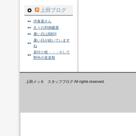
上田ブログ
洋食屋さん
久々の邦画鑑賞
暑い日はBBQ!
暑い日が続いています
ね
原付と軽・・・そして
野外の音楽祭
上田メッキ スタッフブログ All rights reserved.