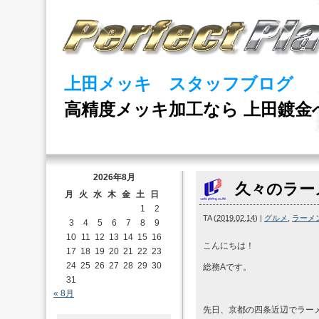
上田メッキ スタッフブログ
高精度メッキ加工なら 上田鍍金
2026年8月
久々のラー
月
火
水
木
金
土
日
1
2
TA
(
2019.02.14
)
|
グルメ
,
ラーメ
3
4
5
6
7
8
9
10
11
12
13
14
15
16
こんにちは！
17
18
19
20
21
22
23
24
25
26
27
28
29
30
総務Aです。
31
« 8月
先日、京都の四条近辺でラー