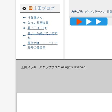
上田ブログ
カテゴリ
:
グルメ
,
ラーメン
,
日
洋食屋さん
高精度メッ
久々の邦画鑑賞
暑い日はBBQ!
暑い日が続いています
ね
原付と軽・・・そして
野外の音楽祭
上田メッキ スタッフブログ All rights reserved.