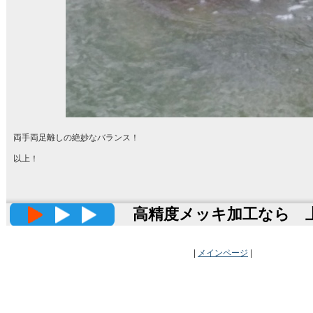
両手両足離しの絶妙なバランス！
以上！
高精度メッキ加工なら 上田
|
メインページ
|