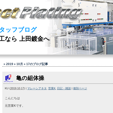
タッフブログ
工なら 上田鍍金へ
» 2019 » 10月 » 17
のブログ記事
亀の組体操
KU
(
2019.10.17
)
|
マレーシアネタ
,
営業K
,
日記・雑談
|
個別ページ
こんにちは
元営業Kです。