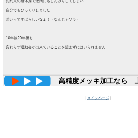
お約束の組体操で迂闊にもしんみりしてしまい
自分でもびっくりしました
若いってすばらしいなぁ！（なんじゃソラ）
10年後20年後も
変わらず運動会が出来ていることを望まずにはいられません
高精度メッキ加工なら 上田
|
メインページ
|