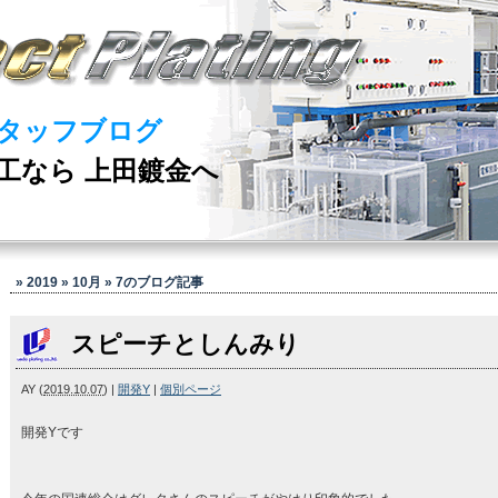
タッフブログ
工なら 上田鍍金へ
» 2019 » 10月 » 7
のブログ記事
スピーチとしんみり
AY
(
2019.10.07
)
|
開発Y
|
個別ページ
開発Yです