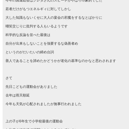
今年の国連総会はグレタさんのスピーチがやはり印象的でした
若者だけがもつエネルギィに対してしかし
大した知識もないくせに大人の宴会の邪魔をするなとばかりに
嘲笑交じりに批判する人もいるようです
科学的な反論を並べた最後は
自分が出来もしないことを強要するな偽善者め
というのがだいたいの締め台詞
善人であることを諦めたかどうかが老化の基準なのかなと思わされます
さて
先日こどもの運動会がありました
去年は雨天順延
今年も天気が心配されましたが無事行われました
上の子が6年生で小学校最後の運動会