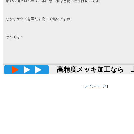
鉛や六価クロム等々、体に悪い物ほど使い勝手は良いです。
なかなか全てを満たす物って無いですね。
それでは～
高精度メッキ加工なら 上田
|
メインページ
|