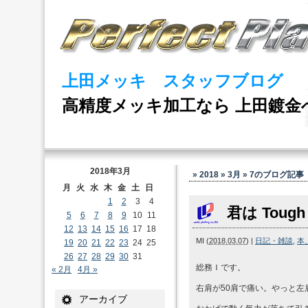
上田メッキ スタッフブログ
高精度メッキ加工なら 上田鍍金
2018年3月
» 2018 » 3月 » 7
のブログ記事
月
火
水
木
金
土
日
1
2
3
4
君は Tough
5
6
7
8
9
10
11
12
13
14
15
16
17
18
MI
(
2018.03.07
)
|
日記・雑談
,
本
19
20
21
22
23
24
25
26
27
28
29
30
31
総務Ｉです。
« 2月
4月 »
右肩が50肩で痛い。やっと左
アーカイブ