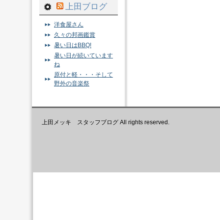
上田ブログ
洋食屋さん
久々の邦画鑑賞
暑い日はBBQ!
暑い日が続いています
ね
原付と軽・・・そして
野外の音楽祭
上田メッキ スタッフブログ All rights reserved.