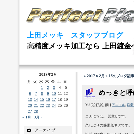
上田メッキ スタッフブログ
高精度メッキ加工なら 上田鍍金
2017年2月
» 2017 » 2月 » 15
のブログ記
月
火
水
木
金
土
日
1
2
3
4
5
めっきと呼
6
7
8
9
10
11
12
13
14
15
16
17
18
19
YU
(
2017.02.15
)
|
アニマル
,
営業
20
21
22
23
24
25
26
27
28
こんにちは。 営業Uです。
« 1月
3月 »
久しぶりの熱帯魚ネタです。
アーカイブ