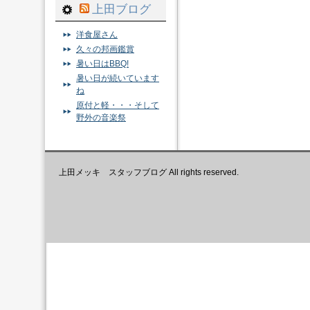
上田ブログ
洋食屋さん
久々の邦画鑑賞
暑い日はBBQ!
暑い日が続いています
ね
原付と軽・・・そして
野外の音楽祭
上田メッキ スタッフブログ All rights reserved.