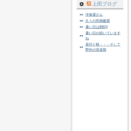
上田ブログ
洋食屋さん
久々の邦画鑑賞
暑い日はBBQ!
暑い日が続いています
ね
原付と軽・・・そして
野外の音楽祭