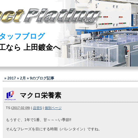
タッフブログ
工なら 上田鍍金へ
» 2017 » 2月 » 9
のブログ記事
マクロ栄養素
TS
(
2017.02.09
)
|
品管S
|
個別ページ
もうすぐ、1年で1番、甘～～～い季節!!
そんなフレーズを目にする時期（バレンタイン）ですね。