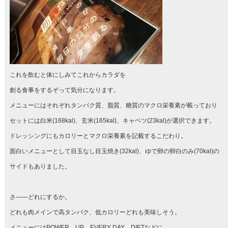
これを飲むと体にしみてこれからカラダを
創る食事をするぞって気分になります。
メニューにはそれぞれタンパク質、脂質、糖質のマクロ栄養素が載っており
セットには白米(168kal)、玄米(165kal)、キャベツ(23kal)が選択できます。
ドレッシングにもカロリーとマクロ栄養素を記載するこだわり。
面白いメニューとして目玉なし目玉焼き(32kal)、ゆで卵の卵白のみ(70kal)の
サイドもありました。
さ――どれにするか。
どれも肉メインで高タンパク、低カロリーどれも美味しそう。
メニューにはPOWER UP、EVERY DAY、DIETなどに