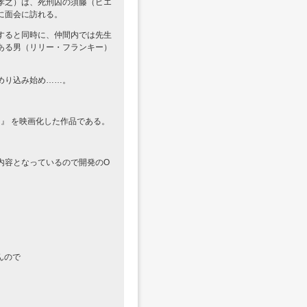
孝之）は、死刑囚の須藤（ピエ
に面会に訪れる。
すると同時に、仲間内では先生
ある男（リリー・フランキー）
めり込み始め……。
 』 を映画化した作品である。
内容となっているので開発のO
んので