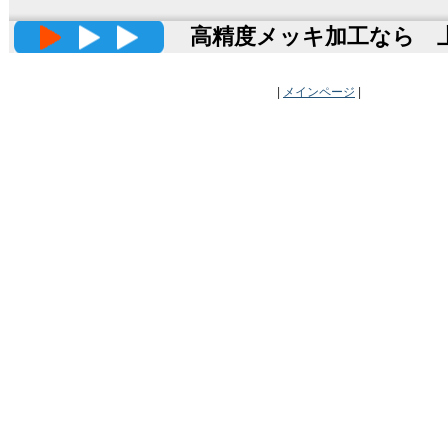
高精度メッキ加工なら 上田
|
メインページ
|