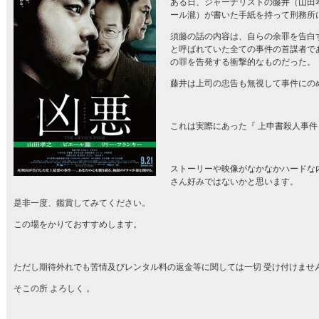
ある日、ジャーナリストの藤井（山田
ール瀧）が書いた手紙を持って刑務所
須藤の話の内容は、自らの余罪を告白
と呼ばれていた全ての事件の首謀者で
の罪を告発する衝撃的なものだった。
藤井は上司の忠告も無視して事件にの
これは実際にあった『 上申書殺人事件
ストーリーや映像がなかなかハードな
さん好みではないかと思います。
是非一度、鑑賞してみてください。
この場をかりておすすめします。
ただし期待外れでも苦情及びレンタル料の返金等に関しては一切 受け付けませ
そこの所 よろしく 。