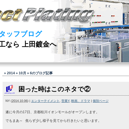
タッフブログ
工なら 上田鍍金へ
» 2014 » 10月 » 6
のブログ記事
困った時はこのネタで②
NY
(
2014.10.06
)
|
エンターテイメント
,
営業Y
,
映画、ドラマ
|
個別ページ
遂に今月の17日、京都桂川イオンモールがオープンします。
でもまあ～ 焦らず少し様子を見てから行きたいと思います。