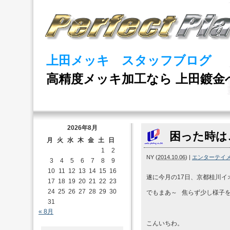
上田メッキ スタッフブログ
高精度メッキ加工なら 上田鍍金
2026年8月
困った時は
月
火
水
木
金
土
日
1
2
NY
(
2014.10.06
)
|
エンターテイ
3
4
5
6
7
8
9
10
11
12
13
14
15
16
遂に今月の17日、京都桂川イ
17
18
19
20
21
22
23
24
25
26
27
28
29
30
でもまあ～ 焦らず少し様子
31
« 8月
こんいちわ。