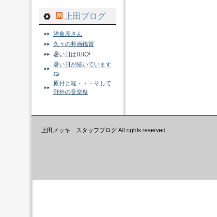
上田ブログ
洋食屋さん
久々の邦画鑑賞
暑い日はBBQ!
暑い日が続いています
ね
原付と軽・・・そして
野外の音楽祭
上田メッキ スタッフブログ All rights reserved.