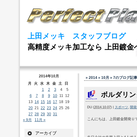
上田メッキ スタッフブログ
高精度メッキ加工なら 上田鍍金
2014年10月
» 2014 » 10月 » 7
のブログ記
月
火
水
木
金
土
日
1
2
3
4
5
ボルダリン
6
7
8
9
10
11
12
13
14
15
16
17
18
19
DU
(
2014.10.07
)
|
スポーツ
,
開発
20
21
22
23
24
25
26
27
28
29
30
31
こんにちは、上田鍍金開発Ｕ
« 9月
11月 »
アーカイブ