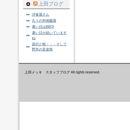
上田ブログ
洋食屋さん
久々の邦画鑑賞
暑い日はBBQ!
暑い日が続いています
ね
原付と軽・・・そして
野外の音楽祭
上田メッキ スタッフブログ All rights reserved.