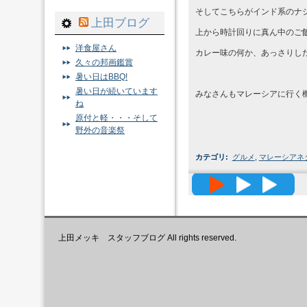
そしてこちらがインド系のナ
上田ブログ
上から時計回りに真ん中のご
洋食屋さん
カレー味の何か、あっさりし
久々の邦画鑑賞
暑い日はBBQ!
暑い日が続いています
みなさんもマレーシアに行く
ね
原付と軽・・・そして
野外の音楽祭
カテゴリ
:
グルメ
,
マレーシアネ
高精度メッ
上田メッキ スタッフブログ All rights reserved.