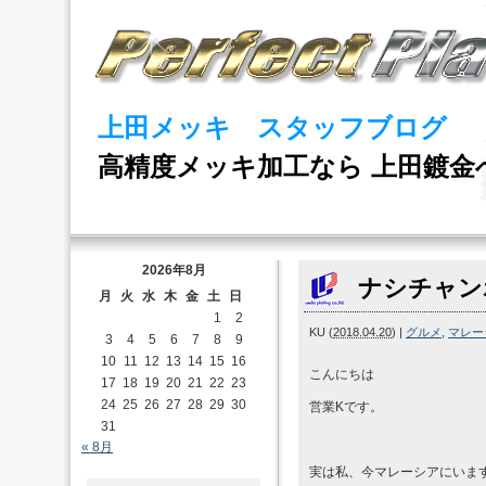
上田メッキ スタッフブログ
高精度メッキ加工なら 上田鍍金
2026年8月
ナシチャン
月
火
水
木
金
土
日
1
2
KU
(
2018.04.20
)
|
グルメ
,
マレー
3
4
5
6
7
8
9
10
11
12
13
14
15
16
こんにちは
17
18
19
20
21
22
23
24
25
26
27
28
29
30
営業Kです。
31
« 8月
実は私、今マレーシアにいま