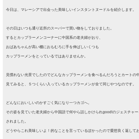
今日は、マレーシアで出会った美味しいインスタントヌードルを紹介します。
その日はいつも通り近所のスーパーで買い物をしておりました。
するとカップラーメンコーナーに中国系の老夫婦がおり、
おばあちゃんが高い棚におもむろに手を伸ばしいくつも
カップラーメンをとっているではありませんか。
見慣れない光景でしたのでどんなカップラーメンを食べるんだろうとカートの
見てみると、５つくらい入っているカップラーメンが全て同じやつなのです。
どんなにおいしいのかすごく気になり一つカゴへ。
その姿を見ていた老夫婦から中国語で何やら話しかけられgood!のジェスチャー
されました。
どうやらこれ美味しいよ！的なことを言っているぽかったので愛想良く返して