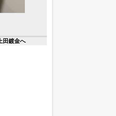
。
鍍金へ