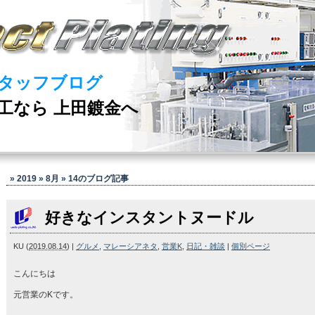
タッフブログ
工なら 上田鍍金へ
» 2019 » 8月 » 14
のブログ記事
好きなインスタントヌードル
KU
(
2019.08.14
)
|
グルメ
,
マレーシアネタ
,
営業K
,
日記・雑談
|
個別ページ
こんにちは
元営業のKです。