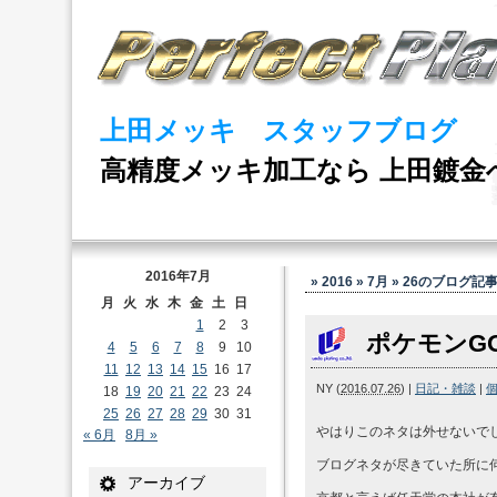
上田メッキ スタッフブログ
高精度メッキ加工なら 上田鍍金
2016年7月
» 2016 » 7月 » 26
のブログ記
月
火
水
木
金
土
日
1
2
3
ポケモンG
4
5
6
7
8
9
10
11
12
13
14
15
16
17
NY
(
2016.07.26
)
|
日記・雑談
|
18
19
20
21
22
23
24
25
26
27
28
29
30
31
やはりこのネタは外せないで
« 6月
8月 »
ブログネタが尽きていた所に何
アーカイブ