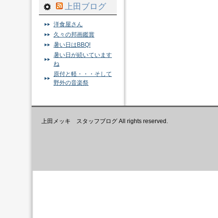
上田ブログ
洋食屋さん
久々の邦画鑑賞
暑い日はBBQ!
暑い日が続いています
ね
原付と軽・・・そして
野外の音楽祭
上田メッキ スタッフブログ All rights reserved.