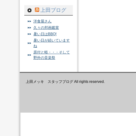
上田ブログ
洋食屋さん
久々の邦画鑑賞
暑い日はBBQ!
暑い日が続いています
ね
原付と軽・・・そして
野外の音楽祭
上田メッキ スタッフブログ All rights reserved.