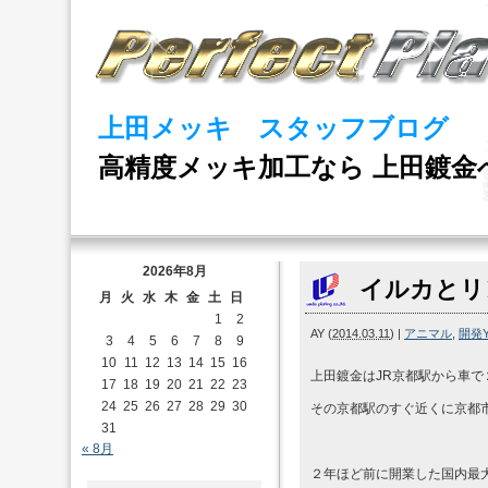
上田メッキ スタッフブログ
高精度メッキ加工なら 上田鍍金
2026年8月
イルカとリ
月
火
水
木
金
土
日
1
2
AY
(
2014.03.11
)
|
アニマル
,
開発
3
4
5
6
7
8
9
10
11
12
13
14
15
16
上田鍍金はJR京都駅から車
17
18
19
20
21
22
23
24
25
26
27
28
29
30
その京都駅のすぐ近くに京都
31
« 8月
２年ほど前に開業した国内最