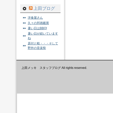
上田ブログ
洋食屋さん
久々の邦画鑑賞
暑い日はBBQ!
暑い日が続いています
ね
原付と軽・・・そして
野外の音楽祭
上田メッキ スタッフブログ All rights reserved.