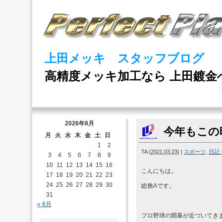
上田メッキ スタッフブログ
高精度メッキ加工なら 上田鍍金
2026年8月
今年もこの
月
火
水
木
金
土
日
1
2
TA
(
2021.03.23
)
|
スポーツ
,
日記
3
4
5
6
7
8
9
10
11
12
13
14
15
16
こんにちは。
17
18
19
20
21
22
23
24
25
26
27
28
29
30
総務Aです。
31
« 8月
プロ野球の開幕が近づいてき