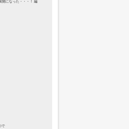
展開になった・・・！ 編
ので