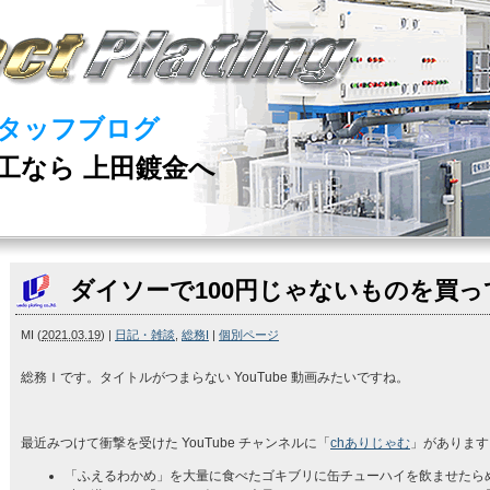
タッフブログ
工なら 上田鍍金へ
ダイソーで100円じゃないものを買っ
MI
(
2021.03.19
)
|
日記・雑談
,
総務I
|
個別ページ
総務Ｉです。タイトルがつまらない YouTube 動画みたいですね。
最近みつけて衝撃を受けた YouTube チャンネルに「
chありじゃむ
」があります
「ふえるわかめ」を大量に食べたゴキブリに缶チューハイを飲ませたら