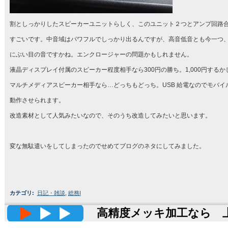
割としっかりしたスピーカーユニットらしく、このユニット２つとアンプ回路合
すごいです。中音域はパワフルでしっかり出るんですが、高音低音とも今一つ
にぶい目の音ですかね。エンクロージャーの問題かもしれません。
液晶ディスプレイ付属のスピーカー程度相手なら300円の勝ち。1,000円する
マルチメディアスピーカー相手なら…どっちもどっち。USB 給電なのでモバイ
動作させられます。
改造素材として人気みたいなので、そのうち改造してみたいと思います。
変な無駄遣いをしてしまったのでせめてブログのネタにしてみました。
カテゴリ
:
日記・雑談
,
総務I
高精度メッキ加工なら 上田