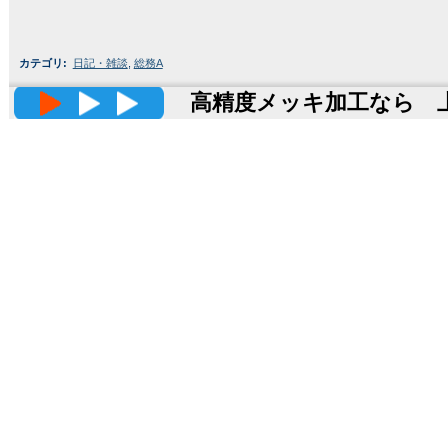
カテゴリ
:
日記・雑談
,
総務A
高精度メッキ加工なら 上田