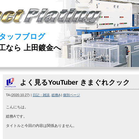
タッフブログ
工なら 上田鍍金へ
よく見るYouTuber きまぐれクック
TA
(
2020.10.27
)
|
日記・雑談
,
総務A
|
個別ページ
こんにちは。
総務Aです。
タイトルと今回の内容は関係ありません。