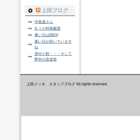
上田ブログ
洋食屋さん
久々の邦画鑑賞
暑い日はBBQ!
暑い日が続いています
ね
原付と軽・・・そして
野外の音楽祭
上田メッキ スタッフブログ All rights reserved.