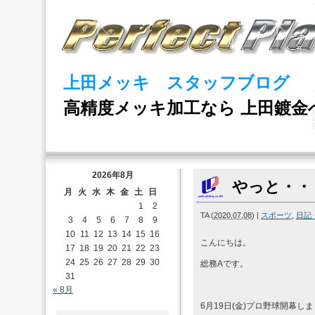
上田メッキ スタッフブログ
高精度メッキ加工なら 上田鍍金
2026年8月
やっと・・
月
火
水
木
金
土
日
1
2
TA
(
2020.07.08
)
|
スポーツ
,
日記
3
4
5
6
7
8
9
10
11
12
13
14
15
16
こんにちは。
17
18
19
20
21
22
23
24
25
26
27
28
29
30
総務Aです。
31
« 8月
6月19日(金)プロ野球開幕し