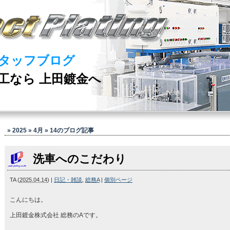
タッフブログ
工なら 上田鍍金へ
» 2025 » 4月 » 14
のブログ記事
洗車へのこだわり
TA
(
2025.04.14
)
|
日記・雑談
,
総務A
|
個別ページ
こんにちは。
上田鍍金株式会社 総務のAです。