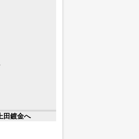
、
。
鍍金へ