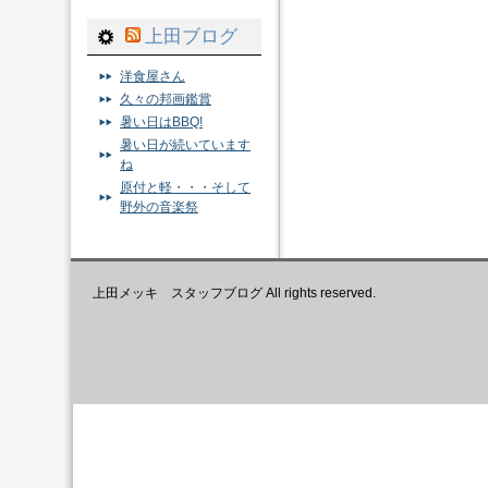
上田ブログ
洋食屋さん
久々の邦画鑑賞
暑い日はBBQ!
暑い日が続いています
ね
原付と軽・・・そして
野外の音楽祭
上田メッキ スタッフブログ All rights reserved.