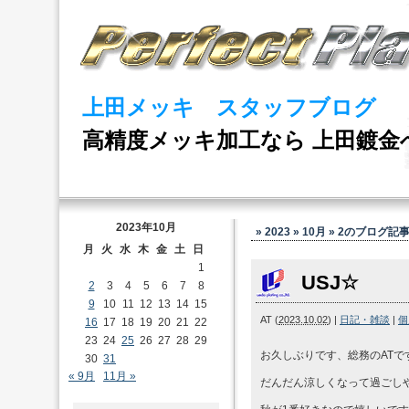
上田メッキ スタッフブログ
高精度メッキ加工なら 上田鍍金
2023年10月
» 2023 » 10月 » 2
のブログ記
月
火
水
木
金
土
日
1
USJ☆
2
3
4
5
6
7
8
9
10
11
12
13
14
15
AT
(
2023.10.02
)
|
日記・雑談
|
個
16
17
18
19
20
21
22
23
24
25
26
27
28
29
お久しぶりです、総務のATで
30
31
« 9月
11月 »
だんだん涼しくなって過ごし