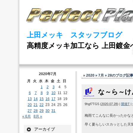
上田メッキ スタッフブログ
高精度メッキ加工なら 上田鍍金
2020年7月
» 2020 » 7月 » 28
のブログ記
月
火
水
木
金
土
日
1
2
3
4
5
な～ら～け
6
7
8
9
10
11
12
13
14
15
16
17
18
19
9hgf7TG5
(
2020.07.28
)
|
開発T
|
20
21
22
23
24
25
26
27
28
29
30
31
梅雨てこんなに長かったかな
« 6月
8月 »
早く夏らしいスカッとした天
アーカイブ