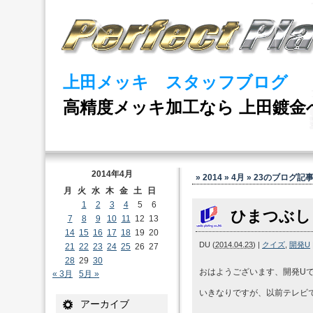
上田メッキ スタッフブログ
高精度メッキ加工なら 上田鍍金
2014年4月
» 2014 » 4月 » 23
のブログ記
月
火
水
木
金
土
日
1
2
3
4
5
6
ひまつぶし
7
8
9
10
11
12
13
14
15
16
17
18
19
20
DU
(
2014.04.23
)
|
クイズ
,
開発U
21
22
23
24
25
26
27
28
29
30
おはようございます、開発U
« 3月
5月 »
いきなりですが、以前テレビ
アーカイブ