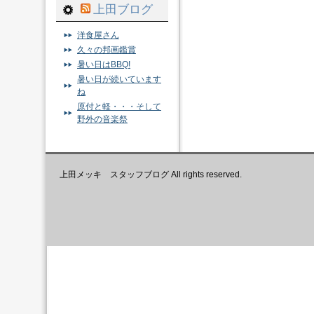
上田ブログ
洋食屋さん
久々の邦画鑑賞
暑い日はBBQ!
暑い日が続いています
ね
原付と軽・・・そして
野外の音楽祭
上田メッキ スタッフブログ All rights reserved.