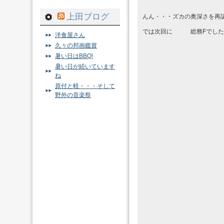
上田ブログ
んん・・・ズカの奥深さを再
では次回に 総務Fでした
洋食屋さん
久々の邦画鑑賞
暑い日はBBQ!
暑い日が続いています
ね
原付と軽・・・そして
野外の音楽祭