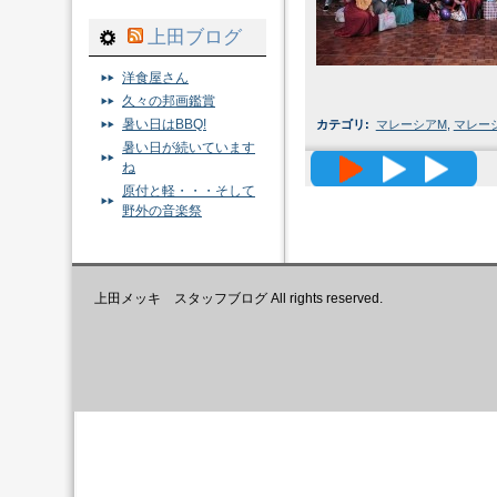
上田ブログ
洋食屋さん
久々の邦画鑑賞
暑い日はBBQ!
カテゴリ
:
マレーシアM
,
マレー
暑い日が続いています
高精度メッ
ね
原付と軽・・・そして
野外の音楽祭
上田メッキ スタッフブログ All rights reserved.