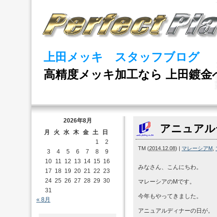
上田メッキ スタッフブログ
高精度メッキ加工なら 上田鍍金
2026年8月
アニュアルデ
月
火
水
木
金
土
日
1
2
TM
(
2014.12.08
)
|
マレーシアM
,
3
4
5
6
7
8
9
10
11
12
13
14
15
16
みなさん、こんにちわ。
17
18
19
20
21
22
23
24
25
26
27
28
29
30
マレーシアのMです。
31
今年もやってきました。
« 8月
アニュアルディナーの日が。