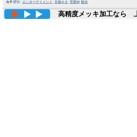
カテゴリ
:
エンターテイメント
,
京都ネタ
,
営業W
,
観光
高精度メッキ加工なら 上田