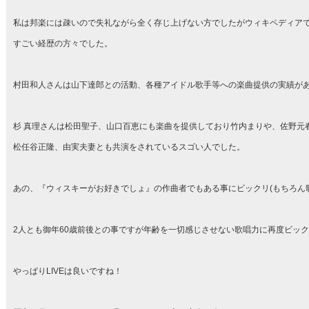
私は邦楽には疎いので失礼ながら全く存じ上げない方でしたがウィキペディア
すごい経歴の方々でした。
村田和人さんは山下達郎との活動、各種アイドル歌手等への楽曲提供の実績が
杉 真理さんは松田聖子、山口百恵にも楽曲を提供しており竹内まりや、佐野元
松任谷正隆、由実夫妻とも共演をされているスゴい人でした。
あの、『ウィスキーがお好きでしょ』の作曲者でもある事にビックリ(もちろん
2人とも御年60歳前後との事ですが年齢を一切感じさせない歌唱力に再度ビッ
やっぱりLIVEは良いですね！