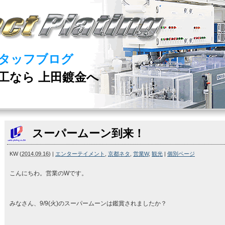
タッフブログ
工なら 上田鍍金へ
スーパームーン到来！
KW
(
2014.09.16
)
|
エンターテイメント
,
京都ネタ
,
営業W
,
観光
|
個別ページ
こんにちわ。営業のWです。
みなさん、9/9(火)のスーパームーンは鑑賞されましたか？