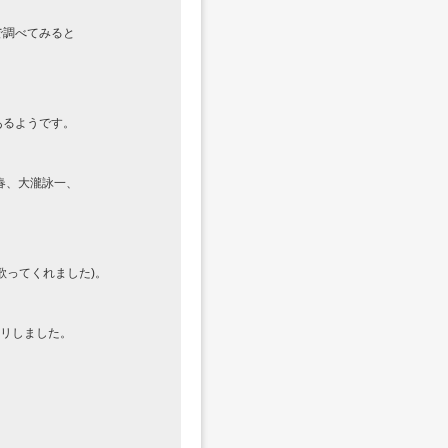
で調べてみると
あるようです。
春、大瀧詠一、
歌ってくれました)。
クリしました。