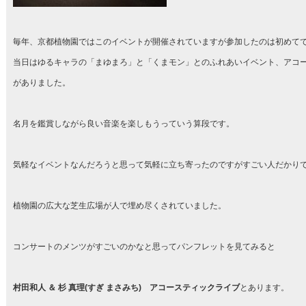
毎年、京都植物園ではこのイベントが開催されていますが参加したのは初めて
当日はゆるキャラの「まゆまろ」と「くまモン」とのふれあいイベント、アコ
がありました。
名月を鑑賞しながら良い音楽を楽しもうっていう算段です。
気軽なイベントなんだろうと思って気軽に立ち寄ったのですがすごい人だかり
植物園の広大な芝生広場が人で埋め尽くされていました。
コンサートのメンツがすごいのかなと思ってパンフレットを見てみると
村田和人 ＆ 杉 真理(すぎ まさみち) アコースティックライブ
とあります。