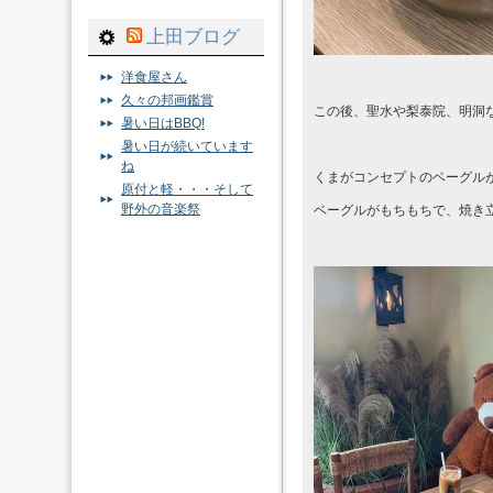
上田ブログ
洋食屋さん
久々の邦画鑑賞
この後、聖水や梨泰院、明洞
暑い日はBBQ!
暑い日が続いています
ね
くまがコンセプトのベーグル
原付と軽・・・そして
野外の音楽祭
ベーグルがもちもちで、焼き