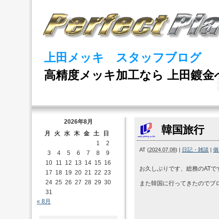
上田メッキ スタッフブログ
高精度メッキ加工なら 上田鍍金
2026年8月
韓国旅行
月
火
水
木
金
土
日
1
2
AT
(
2024.07.08
)
|
日記・雑談
|
個
3
4
5
6
7
8
9
10
11
12
13
14
15
16
お久しぶりです、総務のATで
17
18
19
20
21
22
23
24
25
26
27
28
29
30
また韓国に行ってきたのでブ
31
« 8月