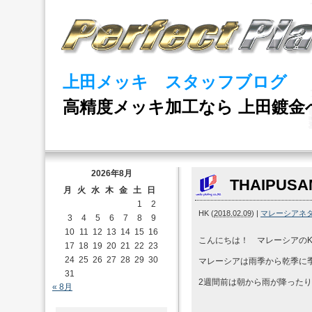
上田メッキ スタッフブログ
高精度メッキ加工なら 上田鍍金
2026年8月
THAIPUSA
月
火
水
木
金
土
日
1
2
HK
(
2018.02.09
)
|
マレーシアネ
3
4
5
6
7
8
9
10
11
12
13
14
15
16
こんにちは！ マレーシアの
17
18
19
20
21
22
23
24
25
26
27
28
29
30
マレーシアは雨季から乾季に
31
2週間前は朝から雨が降った
« 8月