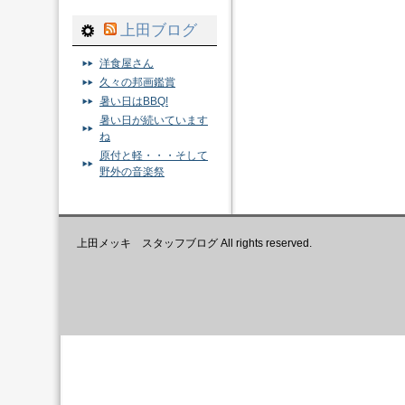
上田ブログ
洋食屋さん
久々の邦画鑑賞
暑い日はBBQ!
暑い日が続いています
ね
原付と軽・・・そして
野外の音楽祭
上田メッキ スタッフブログ All rights reserved.