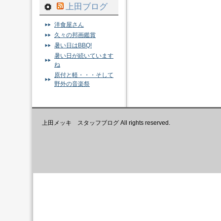
上田ブログ
洋食屋さん
久々の邦画鑑賞
暑い日はBBQ!
暑い日が続いています
ね
原付と軽・・・そして
野外の音楽祭
上田メッキ スタッフブログ All rights reserved.