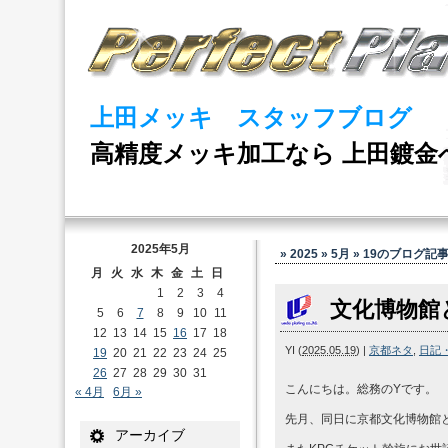
上田メッキ スタッフブログ
高精度メッキ加工なら 上田鍍金
2025年5月
» 2025 » 5月 » 19
のブログ記
月
火
水
木
金
土
日
1
2
3
4
文化博物館
5
6
7
8
9
10
11
12
13
14
15
16
17
18
YI
(
2025.05.19
)
|
京都ネタ
,
日記
19
20
21
22
23
24
25
26
27
28
29
30
31
こんにちは。総務のYです。
« 4月
6月 »
先月、同日に京都文化博物館
アーカイブ