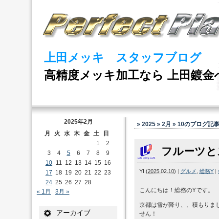
上田メッキ スタッフブログ
高精度メッキ加工なら 上田鍍金
2025年2月
» 2025 » 2月 » 10
のブログ記
月
火
水
木
金
土
日
1
2
フルーツと
3
4
5
6
7
8
9
10
11
12
13
14
15
16
YI
(
2025.02.10
)
|
グルメ
,
総務Y
|
17
18
19
20
21
22
23
24
25
26
27
28
こんにちは！総務のYです。
« 1月
3月 »
京都は雪が降り、、積もりま
アーカイブ
せん！