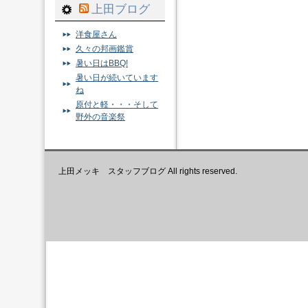
上田ブログ
洋食屋さん
久々の邦画鑑賞
暑い日はBBQ!
暑い日が続いています
ね
原付と軽・・・そして
野外の音楽祭
上田メッキ スタッフブログ All rights reserved.