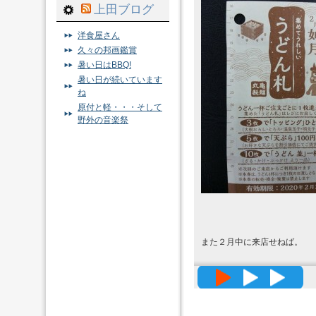
上田ブログ
洋食屋さん
久々の邦画鑑賞
暑い日はBBQ!
暑い日が続いています
ね
原付と軽・・・そして
野外の音楽祭
また２月中に来店せねば。
高精度メッ