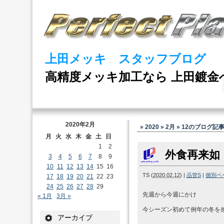
上田メッキ スタッフブログ
高精度メッキ加工なら 上田鍍金
2020年2月
» 2020 » 2月 » 12
のブログ記
月
火
水
木
金
土
日
1
2
外食再来如
3
4
5
6
7
8
9
10
11
12
13
14
15
16
TS
(
2020.02.12
)
|
品管S
|
個別ペ
17
18
19
20
21
22
23
24
25
26
27
28
29
先週から今週にかけ
« 1月
3月 »
今シーズン初めて例年の冬を
アーカイブ