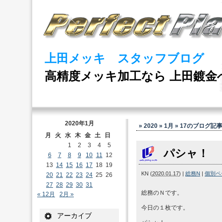
上田メッキ スタッフブログ
高精度メッキ加工なら 上田鍍金
2020年1月
» 2020 » 1月 » 17
のブログ記
月
火
水
木
金
土
日
1
2
3
4
5
パシャ！
6
7
8
9
10
11
12
13
14
15
16
17
18
19
KN
(
2020.01.17
)
|
総務N
|
個別ペ
20
21
22
23
24
25
26
27
28
29
30
31
総務のＮです。
« 12月
2月 »
今日の１枚です。
アーカイブ