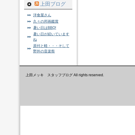
上田ブログ
洋食屋さん
久々の邦画鑑賞
暑い日はBBQ!
暑い日が続いています
ね
原付と軽・・・そして
野外の音楽祭
上田メッキ スタッフブログ All rights reserved.