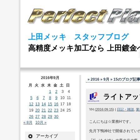
上田メッキ スタッフブログ
高精度メッキ加工なら 上田鍍金
2016年9月
» 2016 » 9月 » 15
のブログ記
月
火
水
木
金
土
日
1
2
3
4
ライトアッ
5
6
7
8
9
10
11
12
13
14
15
16
17
18
YH
(
2016.09.15
)
|
日記・雑談
,
業
19
20
21
22
23
24
25
26
27
28
29
30
こんにちは☆業務Hです。
« 8月
10月 »
先月下鴨神社で開催されてい
アーカイブ