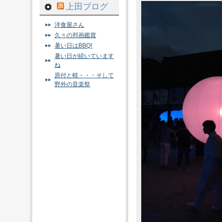
上田ブログ
洋食屋さん
久々の邦画鑑賞
暑い日はBBQ!
暑い日が続いています
ね
原付と軽・・・そして
野外の音楽祭