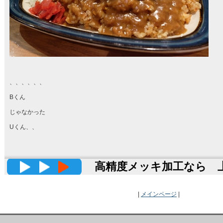
、、、、、、
Bくん
じゃなかった
Uくん、、
高精度メッキ加工なら 上田
|
メインページ
|