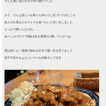
そんな風に思わせる今年の旅行でした
さて そんな楽しいお祭りも終わりに近づいてきたころ
友人がお昼はピネライスを食べたいと言い出しました
どっかで聞いたなそれ、、、
あーこのブログでB級大好き開発Uが書いてたやつね
実は前にも一度彼の勧める弁当で痛い目を見てまして
若干不安やなぁといいつつも到着そして注文