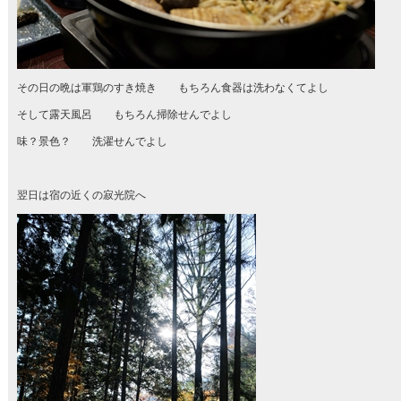
その日の晩は軍鶏のすき焼き もちろん食器は洗わなくてよし
そして露天風呂 もちろん掃除せんでよし
味？景色？ 洗濯せんでよし
翌日は宿の近くの寂光院へ