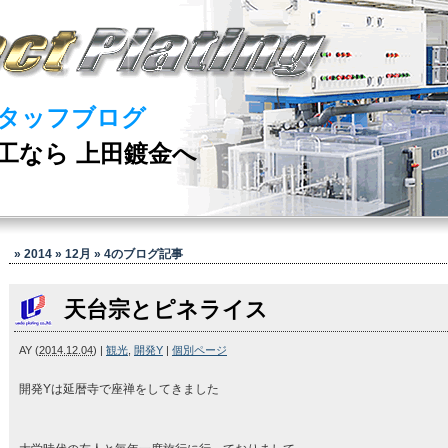
タッフブログ
工なら 上田鍍金へ
» 2014 » 12月 » 4
のブログ記事
天台宗とピネライス
AY
(
2014.12.04
)
|
観光
,
開発Y
|
個別ページ
開発Yは延暦寺で座禅をしてきました