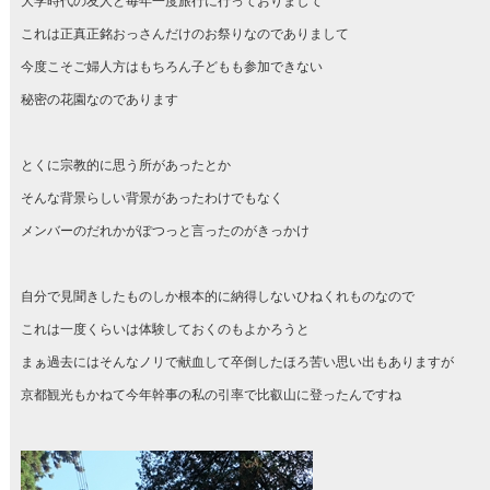
大学時代の友人と毎年一度旅行に行っておりまして
これは正真正銘おっさんだけのお祭りなのでありまして
今度こそご婦人方はもちろん子どもも参加できない
秘密の花園なのであります
とくに宗教的に思う所があったとか
そんな背景らしい背景があったわけでもなく
メンバーのだれかがぽつっと言ったのがきっかけ
自分で見聞きしたものしか根本的に納得しないひねくれものなので
これは一度くらいは体験しておくのもよかろうと
まぁ過去にはそんなノリで献血して卒倒したほろ苦い思い出もありますが
京都観光もかねて今年幹事の私の引率で比叡山に登ったんですね