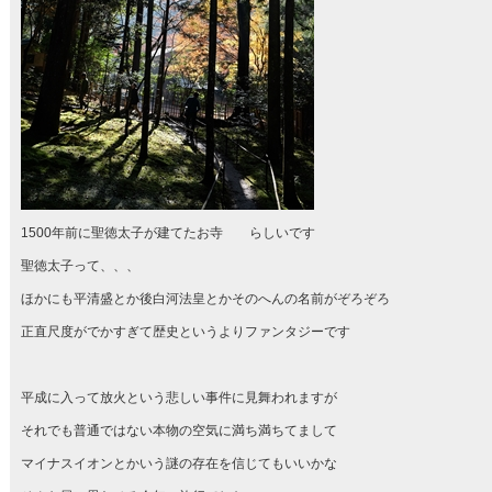
1500年前に聖徳太子が建てたお寺 らしいです
聖徳太子って、、、
ほかにも平清盛とか後白河法皇とかそのへんの名前がぞろぞろ
正直尺度がでかすぎて歴史というよりファンタジーです
平成に入って放火という悲しい事件に見舞われますが
それでも普通ではない本物の空気に満ち満ちてまして
マイナスイオンとかいう謎の存在を信じてもいいかな