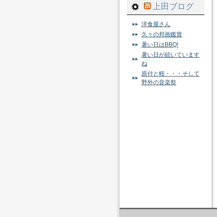
上田ブログ
洋食屋さん
久々の邦画鑑賞
暑い日はBBQ!
暑い日が続いています
ね
原付と軽・・・そして
野外の音楽祭