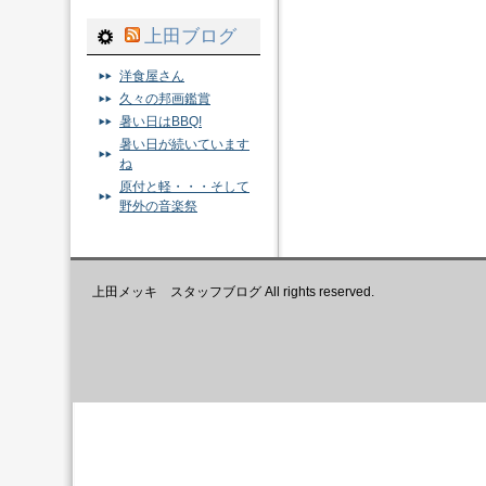
上田ブログ
洋食屋さん
久々の邦画鑑賞
暑い日はBBQ!
暑い日が続いています
ね
原付と軽・・・そして
野外の音楽祭
上田メッキ スタッフブログ All rights reserved.