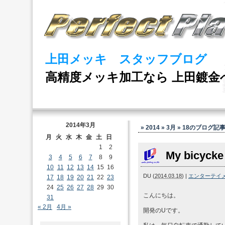
上田メッキ スタッフブログ
高精度メッキ加工なら 上田鍍金
2014年3月
» 2014 » 3月 » 18
のブログ記
月
火
水
木
金
土
日
1
2
My bicycke
3
4
5
6
7
8
9
10
11
12
13
14
15
16
DU
(
2014.03.18
)
|
エンターテイ
17
18
19
20
21
22
23
24
25
26
27
28
29
30
こんにちは。
31
« 2月
4月 »
開発のUです。