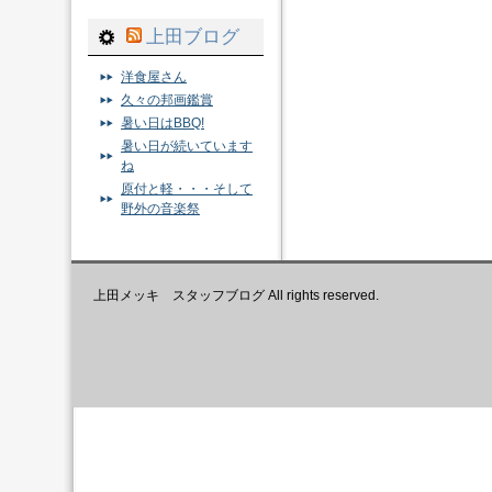
上田ブログ
洋食屋さん
久々の邦画鑑賞
暑い日はBBQ!
暑い日が続いています
ね
原付と軽・・・そして
野外の音楽祭
上田メッキ スタッフブログ All rights reserved.