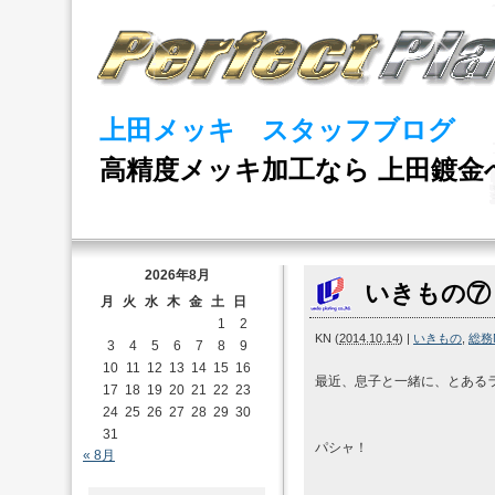
上田メッキ スタッフブログ
高精度メッキ加工なら 上田鍍金
2026年8月
いきもの⑦
月
火
水
木
金
土
日
1
2
KN
(
2014.10.14
)
|
いきもの
,
総務
3
4
5
6
7
8
9
10
11
12
13
14
15
16
最近、息子と一緒に、とある
17
18
19
20
21
22
23
24
25
26
27
28
29
30
31
パシャ！
« 8月