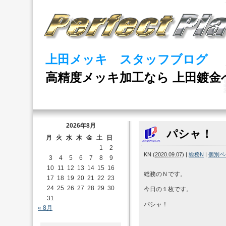
上田メッキ スタッフブログ
高精度メッキ加工なら 上田鍍金
2026年8月
パシャ！
月
火
水
木
金
土
日
1
2
KN
(
2020.09.07
)
|
総務N
|
個別ペ
3
4
5
6
7
8
9
10
11
12
13
14
15
16
総務のＮです。
17
18
19
20
21
22
23
24
25
26
27
28
29
30
今日の１枚です。
31
パシャ！
« 8月