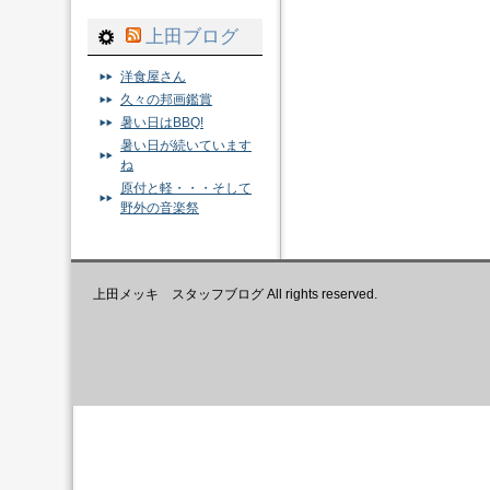
上田ブログ
洋食屋さん
久々の邦画鑑賞
暑い日はBBQ!
暑い日が続いています
ね
原付と軽・・・そして
野外の音楽祭
上田メッキ スタッフブログ All rights reserved.