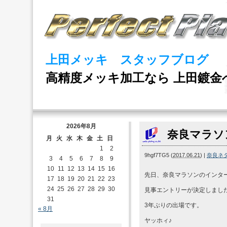
上田メッキ スタッフブログ
高精度メッキ加工なら 上田鍍金
2026年8月
奈良マラソ
月
火
水
木
金
土
日
1
2
9hgf7TG5
(
2017.06.21
)
|
奈良ネ
3
4
5
6
7
8
9
10
11
12
13
14
15
16
先日、奈良マラソンのインタ
17
18
19
20
21
22
23
24
25
26
27
28
29
30
見事エントリーが決定しまし
31
3年ぶりの出場です。
« 8月
ヤッホィ♪