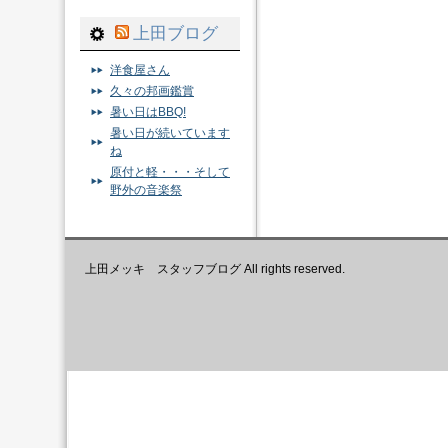
上田ブログ
洋食屋さん
久々の邦画鑑賞
暑い日はBBQ!
暑い日が続いています
ね
原付と軽・・・そして
野外の音楽祭
上田メッキ スタッフブログ All rights reserved.