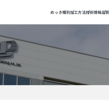
めっき種別
加工方法
技術情報
品